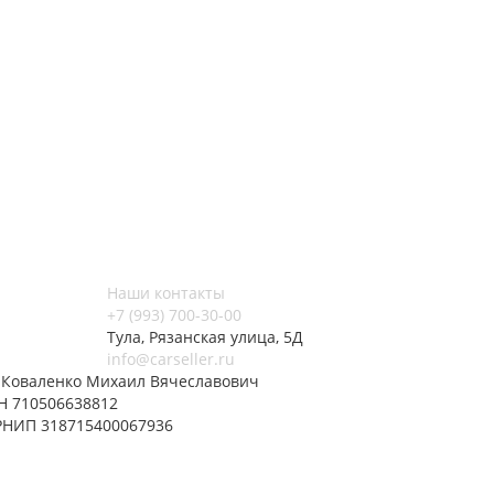
Наши контакты
+7 (993) 700-30-00
Тула, Рязанская улица, 5Д
info@carseller.ru
 Коваленко Михаил Вячеславович
Н 710506638812
РНИП 318715400067936