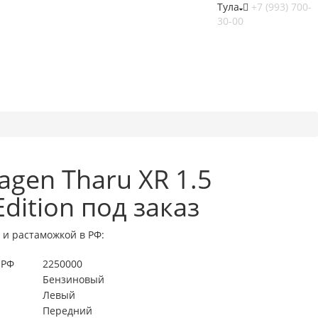
Тула
+7 (993) 700-
30-00
agen Tharu XR 1.5
Edition под заказ
 и растаможкой в РФ:
 РФ
2250000
Бензиновый
Левый
Передний