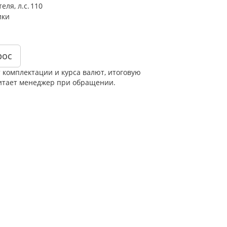
ля, л.с.
110
ики
рос
т комплектации и курса валют, итоговую
итает менеджер при обращении.