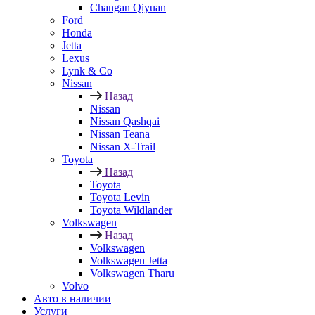
Changan Qiyuan
Ford
Honda
Jetta
Lexus
Lynk & Co
Nissan
Назад
Nissan
Nissan Qashqai
Nissan Teana
Nissan X-Trail
Toyota
Назад
Toyota
Toyota Levin
Toyota Wildlander
Volkswagen
Назад
Volkswagen
Volkswagen Jetta
Volkswagen Tharu
Volvo
Авто в наличии
Услуги