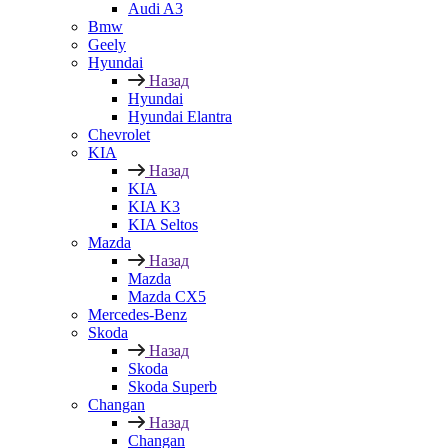
Audi A3
Bmw
Geely
Hyundai
Назад
Hyundai
Hyundai Elantra
Chevrolet
KIA
Назад
KIA
KIA K3
KIA Seltos
Mazda
Назад
Mazda
Mazda CX5
Mercedes-Benz
Skoda
Назад
Skoda
Skoda Superb
Changan
Назад
Changan