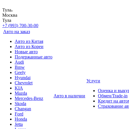
Тула
Москва
Тула
+7 (993) 700-30-00
Авто на заказ
Авто из Китая
Авто из Кореи
Новые авто
Подержанные авто
Audi
Bmw
Geely
Hyundai
Услуги
Chevrolet
KIA
Оценка и выку
Mazda
Авто в наличии
Обмен/Trade-in
Mercedes-Benz
Кредит на авто
Skoda
Страхование а
Changan
Ford
Honda
Jetta