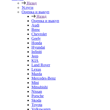
Назад
Услуги
Оценка и выкуп
Назад
Оценка и выкуп
Audi
Bmw
Chevrolet
Geely
Honda
Hyundai
Infiniti
Jeep
KIA
Land Rover
Lexus
Mazda
Mercedes-Benz
Mini
Mitsubishi
Nissan
Porsche
Skoda
Toyota
Volkswagen