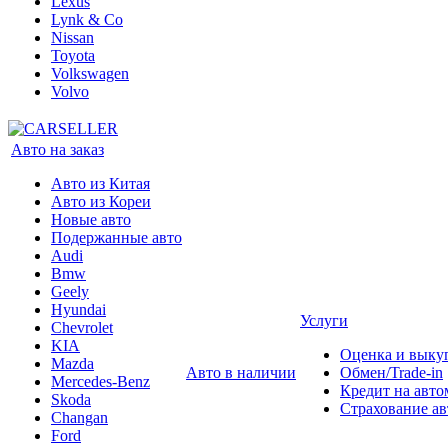
Lexus
Lynk & Co
Nissan
Toyota
Volkswagen
Volvo
Авто на заказ
Авто из Китая
Авто из Кореи
Новые авто
Подержанные авто
Audi
Bmw
Geely
Hyundai
Услуги
Chevrolet
KIA
Оценка и выку
Mazda
Авто в наличии
Обмен/Trade-in
Mercedes-Benz
Кредит на авто
Skoda
Страхование а
Changan
Ford