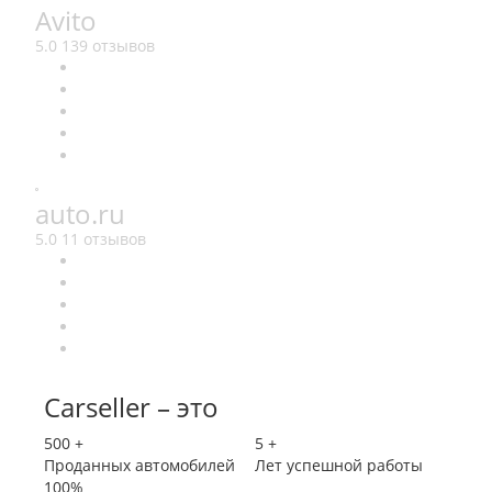
Avito
5.0
139 отзывов
auto.ru
5.0
11 отзывов
Carseller – это
500
+
5
+
Проданных автомобилей
Лет успешной работы
100
%