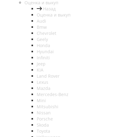
Оценка и выкуп
Назад
Оценка и выкуп
Audi
Bmw
Chevrolet
Geely
Honda
Hyundai
Infiniti
Jeep
KIA
Land Rover
Lexus
Mazda
Mercedes-Benz
Mini
Mitsubishi
Nissan
Porsche
Skoda
Toyota