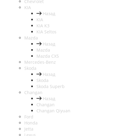
Chevrolet
KIA
Назад
KIA
KIA K3
KIA Seltos
Mazda
Назад
Mazda
Mazda CX5
Mercedes-Benz
Skoda
Назад
Skoda
Skoda Superb
Changan
Назад
Changan
Changan Qiyuan
Ford
Honda
Jetta
Lexus