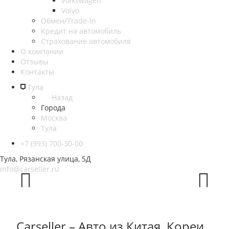
Volkswagen
Volvo
Обмен/Trade-in
Кредит на автомобиль
Страхование автомобиля
О компании
Отзывы
Контакты
Тула
Назад
Города
Москва
Тула
+7 (993) 700-30-00
Тула, Рязанская улица, 5Д
info@carseller.ru
Prev
Next
Carseller – Авто из Китая, Кореи,