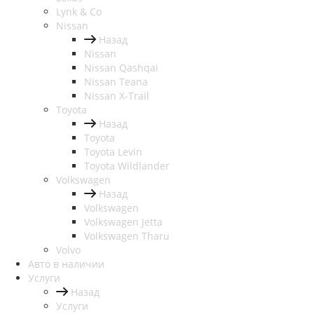
Lynk & Co
Nissan
Назад
Nissan
Nissan Qashqai
Nissan Teana
Nissan X-Trail
Toyota
Назад
Toyota
Toyota Levin
Toyota Wildlander
Volkswagen
Назад
Volkswagen
Volkswagen Jetta
Volkswagen Tharu
Volvo
Авто в наличии
Услуги
Назад
Услуги