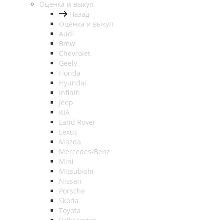
Оценка и выкуп
Назад
Оценка и выкуп
Audi
Bmw
Chevrolet
Geely
Honda
Hyundai
Infiniti
Jeep
KIA
Land Rover
Lexus
Mazda
Mercedes-Benz
Mini
Mitsubishi
Nissan
Porsche
Skoda
Toyota