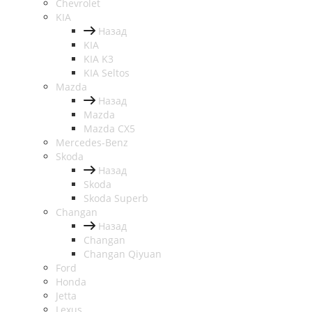
Chevrolet
KIA
Назад
KIA
KIA K3
KIA Seltos
Mazda
Назад
Mazda
Mazda CX5
Mercedes-Benz
Skoda
Назад
Skoda
Skoda Superb
Changan
Назад
Changan
Changan Qiyuan
Ford
Honda
Jetta
Lexus