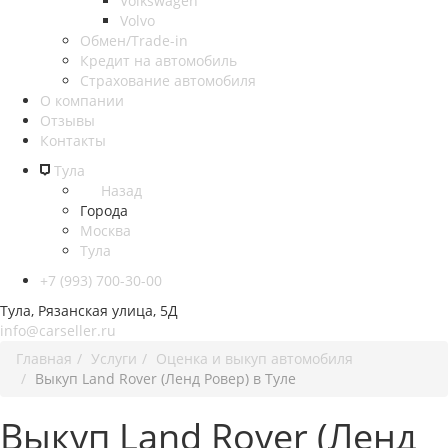
Volkswagen
Volvo
Обмен/Trade-in
Кредит на автомобиль
Страхование автомобиля
О компании
Отзывы
Контакты
Тула
Назад
Города
Москва
Тула
+7 (993) 700-30-00
Тула, Рязанская улица, 5Д
info@carseller.ru
Главная
Услуги
Оценка и выкуп автомобиля
Выкуп Land Rover (Ленд Ровер) в Туле
Выкуп Land Rover (Ленд