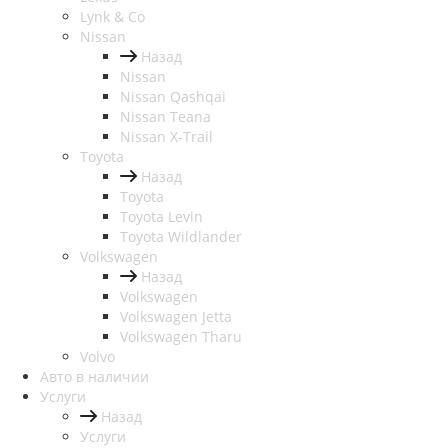
Lynk & Co
Nissan
Назад
Nissan
Nissan Qashqai
Nissan Teana
Nissan X-Trail
Toyota
Назад
Toyota
Toyota Levin
Toyota Wildlander
Volkswagen
Назад
Volkswagen
Volkswagen Jetta
Volkswagen Tharu
Volvo
Авто в наличии
Услуги
Назад
Услуги