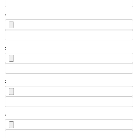
:
:
:
: