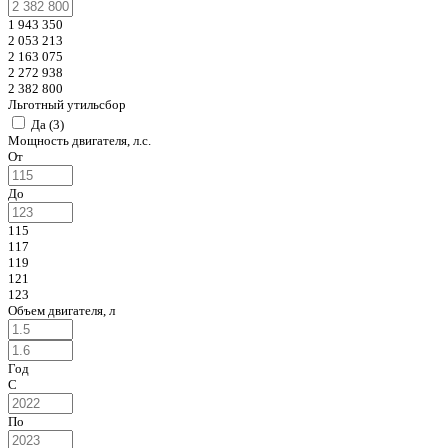
1 943 350
2 053 213
2 163 075
2 272 938
2 382 800
Льготный утильсбор
Да (
3
)
Мощность двигателя, л.с.
От
До
115
117
119
121
123
Объем двигателя, л
Год
С
По