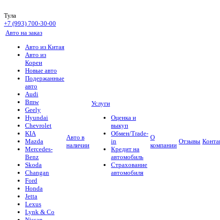
Тула
+7 (993) 700-30-00
Авто на заказ
Авто из Китая
Авто из
Кореи
Новые авто
Подержанные
авто
Audi
Bmw
Услуги
Geely
Hyundai
Оценка и
Chevrolet
выкуп
KIA
Обмен/Trade-
Авто в
О
Mazda
in
Отзывы
Конта
наличии
компании
Mercedes-
Кредит на
Benz
автомобиль
Skoda
Страхование
Changan
автомобиля
Ford
Honda
Jetta
Lexus
Lynk & Co
Nissan