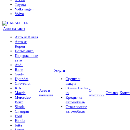
Toyota
Volkswagen
Volvo
Авто на заказ
Авто из Китая
Авто из
Кореи
Новые авто
Подержанные
авто
Audi
Bmw
Услуги
Geely
Hyundai
Оценка и
Chevrolet
выкуп
KIA
Обмен/Trade-
Авто в
О
Mazda
in
Отзывы
Конта
наличии
компании
Mercedes-
Кредит на
Benz
автомобиль
Skoda
Страхование
Changan
автомобиля
Ford
Honda
Jetta
Lexus