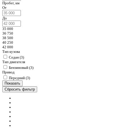
Пробег, км
От
До
35 000
36 750
38 500
40 250
42 000
Тип кузова
Седан (
3
)
Тип двигателя
Бензиновый (
3
)
Привод
Передний (
3
)
Сбросить фильтр