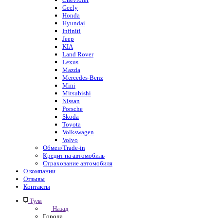
Geely
Honda
Hyundai
Infiniti
Jeep
KIA
Land Rover
Lexus
Mazda
Mercedes-Benz
Mini
Mitsubishi
Nissan
Porsche
Skoda
Toyota
Volkswagen
Volvo
Обмен/Trade-in
Кредит на автомобиль
Страхование автомобиля
О компании
Отзывы
Контакты
Тула
Назад
Города