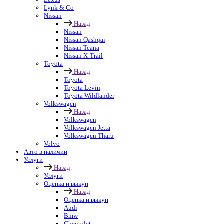
Lynk & Co
Nissan
Назад
Nissan
Nissan Qashqai
Nissan Teana
Nissan X-Trail
Toyota
Назад
Toyota
Toyota Levin
Toyota Wildlander
Volkswagen
Назад
Volkswagen
Volkswagen Jetta
Volkswagen Tharu
Volvo
Авто в наличии
Услуги
Назад
Услуги
Оценка и выкуп
Назад
Оценка и выкуп
Audi
Bmw
Chevrolet