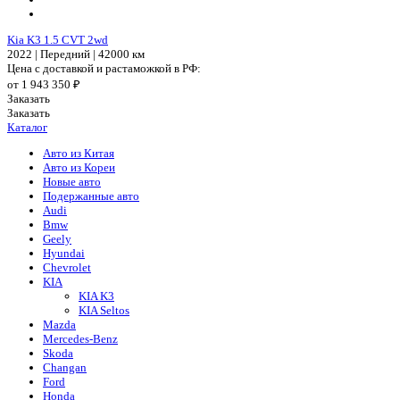
Kia K3 1.5 CVT 2wd
2022 | Передний | 42000 км
Цена с доставкой и растаможкой в РФ:
от 1 943 350 ₽
Заказать
Заказать
Каталог
Авто из Китая
Авто из Кореи
Новые авто
Подержанные авто
Audi
Bmw
Geely
Hyundai
Chevrolet
KIA
KIA K3
KIA Seltos
Mazda
Mercedes-Benz
Skoda
Changan
Ford
Honda