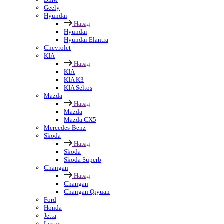
Geely
Hyundai
Назад
Hyundai
Hyundai Elantra
Chevrolet
KIA
Назад
KIA
KIA K3
KIA Seltos
Mazda
Назад
Mazda
Mazda CX5
Mercedes-Benz
Skoda
Назад
Skoda
Skoda Superb
Changan
Назад
Changan
Changan Qiyuan
Ford
Honda
Jetta
Lexus