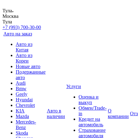
Тула
Москва
Тула
+7 (993) 700-30-00
Авто на заказ
Авто из
Китая
Авто из
Кореи
Новые авто
Подержанные
авто
Audi
Услуги
Bmw
Geely
Оценка и
Hyundai
выкуп
Chevrolet
Обмен/Trade-
KIA
Авто в
О
in
От
Mazda
наличии
компании
Кредит на
Mercedes-
автомобиль
Benz
Страхование
Skoda
автомобиля