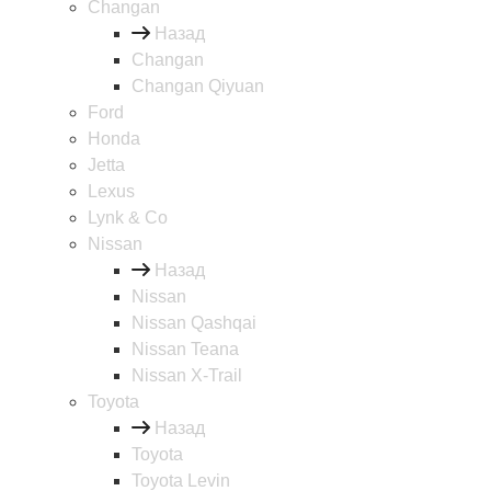
Changan
Назад
Changan
Changan Qiyuan
Ford
Honda
Jetta
Lexus
Lynk & Co
Nissan
Назад
Nissan
Nissan Qashqai
Nissan Teana
Nissan X-Trail
Toyota
Назад
Toyota
Toyota Levin