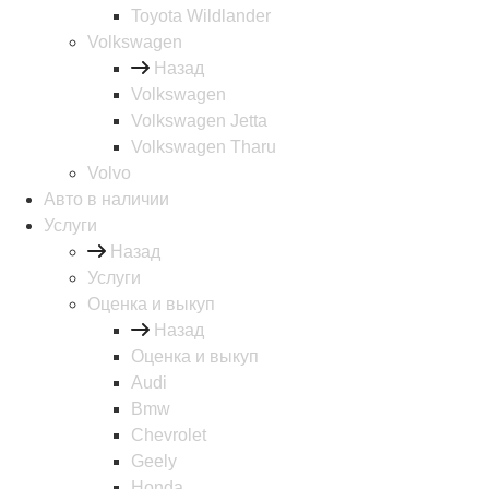
Toyota Wildlander
Volkswagen
Назад
Volkswagen
Volkswagen Jetta
Volkswagen Tharu
Volvo
Авто в наличии
Услуги
Назад
Услуги
Оценка и выкуп
Назад
Оценка и выкуп
Audi
Bmw
Chevrolet
Geely
Honda