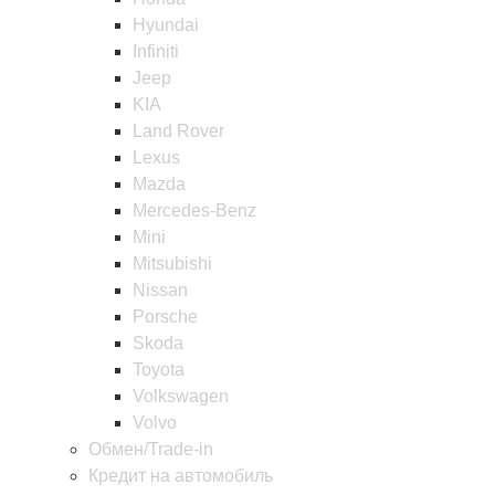
Hyundai
Infiniti
Jeep
KIA
Land Rover
Lexus
Mazda
Mercedes-Benz
Mini
Mitsubishi
Nissan
Porsche
Skoda
Toyota
Volkswagen
Volvo
Обмен/Trade-in
Кредит на автомобиль