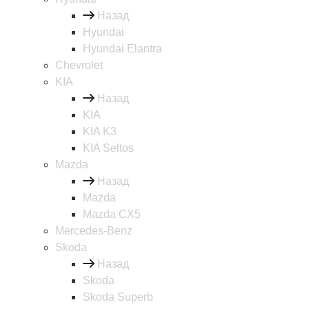
Назад
Hyundai
Hyundai Elantra
Chevrolet
KIA
Назад
KIA
KIA K3
KIA Seltos
Mazda
Назад
Mazda
Mazda CX5
Mercedes-Benz
Skoda
Назад
Skoda
Skoda Superb