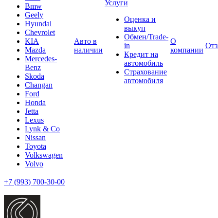
Услуги
Bmw
Geely
Оценка и
Hyundai
выкуп
Chevrolet
Обмен/Trade-
KIA
Авто в
О
in
От
Mazda
наличии
компании
Кредит на
Mercedes-
автомобиль
Benz
Страхование
Skoda
автомобиля
Changan
Ford
Honda
Jetta
Lexus
Lynk & Co
Nissan
Toyota
Volkswagen
Volvo
+7 (993) 700-30-00