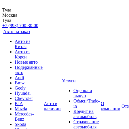
Тула
Москва
Тула
+7 (993) 700-30-00
Авто на заказ
Авто из
Китая
Авто из
Кореи
Новые авто
Подержанные
авто
Audi
Услуги
Bmw
Geely
Оценка и
Hyundai
выкуп
Chevrolet
Обмен/Trade-
KIA
Авто в
О
in
От
Mazda
наличии
компании
Кредит на
Mercedes-
автомобиль
Benz
Страхование
Skoda
автомобиля