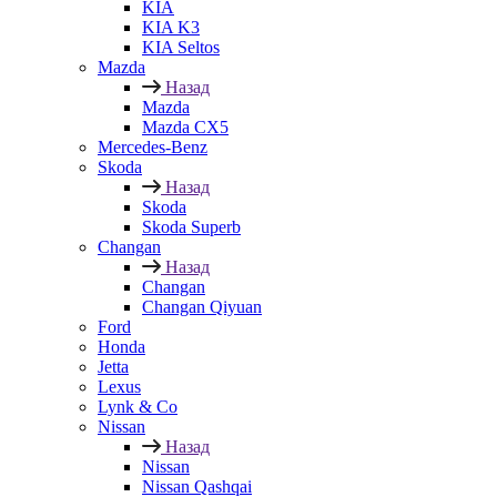
KIA
KIA K3
KIA Seltos
Mazda
Назад
Mazda
Mazda CX5
Mercedes-Benz
Skoda
Назад
Skoda
Skoda Superb
Changan
Назад
Changan
Changan Qiyuan
Ford
Honda
Jetta
Lexus
Lynk & Co
Nissan
Назад
Nissan
Nissan Qashqai