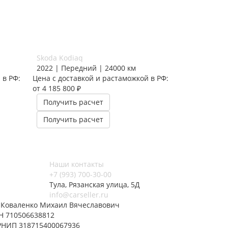
Skoda Kodiaq
Skoda Karoq
2022 | Передний | 24000 км
2023 | Пере
 в РФ:
Цена с доставкой и растаможкой в РФ:
Цена с доста
от 4 185 800 ₽
от 2 387 710 
Получить расчет
Получить 
Получить расчет
Получить 
Наши контакты
+7 (993) 700-30-00
Тула, Рязанская улица, 5Д
info@carseller.ru
 Коваленко Михаил Вячеславович
Н 710506638812
РНИП 318715400067936