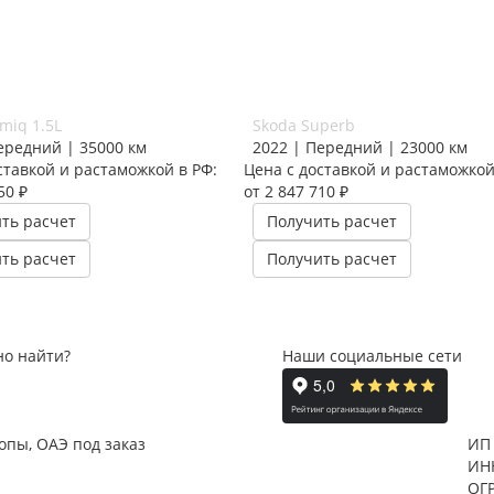
miq 1.5L
Skoda Superb
ередний | 35000 км
2022 | Передний | 23000 км
ставкой и растаможкой в РФ:
Цена с доставкой и растаможкой
50 ₽
от 2 847 710 ₽
ть расчет
Получить расчет
ть расчет
Получить расчет
но найти?
Наши социальные сети
ропы, ОАЭ под заказ
ИП
ИН
ОГ