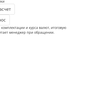
ики
асчет
рос
т комплектации и курса валют, итоговую
итает менеджер при обращении.