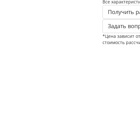
Все характерист
Получить р
Задать воп
*Цена зависит о
стоимость рассч