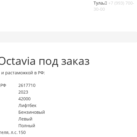
Тула
+7 (993) 700-
30-00
Octavia под заказ
 и растаможкой в РФ:
 РФ
2617710
2023
42000
Лифтбек
Бензиновый
Левый
Полный
ля, л.с.
150