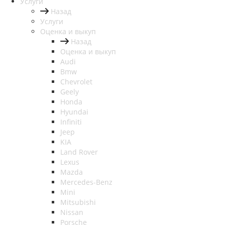
Услуги
Назад
Услуги
Оценка и выкуп
Назад
Оценка и выкуп
Audi
Bmw
Chevrolet
Geely
Honda
Hyundai
Infiniti
Jeep
KIA
Land Rover
Lexus
Mazda
Mercedes-Benz
Mini
Mitsubishi
Nissan
Porsche