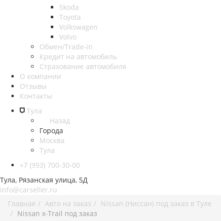
Skoda
Toyota
Volkswagen
Volvo
Обмен/Trade-in
Кредит на автомобиль
Страхование автомобиля
О компании
Отзывы
Контакты
Тула
Назад
Города
Москва
Тула
+7 (993) 700-30-00
Тула, Рязанская улица, 5Д
info@carseller.ru
Главная
Авто на заказ
Nissan (Ниссан) под заказ в Туле
Nissan x-Trail под заказ