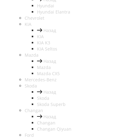
Hyundai
Hyundai Elantra
Chevrolet
KIA
Назад
KIA
KIA K3
KIA Seltos
Mazda
Назад
Mazda
Mazda CX5
Mercedes-Benz
Skoda
Назад
Skoda
Skoda Superb
Changan
Назад
Changan
Changan Qiyuan
Ford