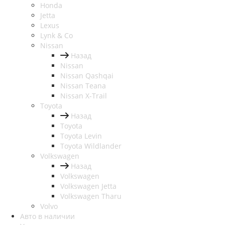
Honda
Jetta
Lexus
Lynk & Co
Nissan
Назад
Nissan
Nissan Qashqai
Nissan Teana
Nissan X-Trail
Toyota
Назад
Toyota
Toyota Levin
Toyota Wildlander
Volkswagen
Назад
Volkswagen
Volkswagen Jetta
Volkswagen Tharu
Volvo
Авто в наличии