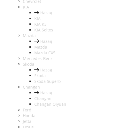
Chevrolet
KIA
Назад
KIA
KIA K3
KIA Seltos
Mazda
Назад
Mazda
Mazda CX5
Mercedes-Benz
Skoda
Назад
Skoda
Skoda Superb
Changan
Назад
Changan
Changan Qiyuan
Ford
Honda
Jetta
Lexus