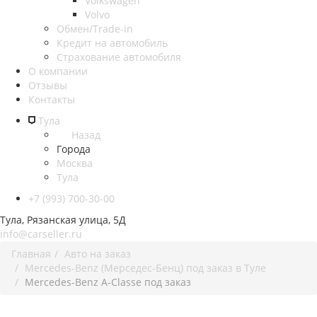
Volkswagen
Volvo
Обмен/Trade-in
Кредит на автомобиль
Страхование автомобиля
О компании
Отзывы
Контакты
Тула
Назад
Города
Москва
Тула
+7 (993) 700-30-00
Тула, Рязанская улица, 5Д
info@carseller.ru
Главная
Авто на заказ
Mercedes-Benz (Мерседес-Бенц) под заказ в Туле
Mercedes-Benz A-Classe под заказ