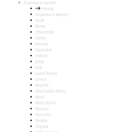
Оценка и выкуп
Назад
Оценка и выкуп
Audi
Bmw
Chevrolet
Geely
Honda
Hyundai
Infiniti
Jeep
KIA
Land Rover
Lexus
Mazda
Mercedes-Benz
Mini
Mitsubishi
Nissan
Porsche
Skoda
Toyota