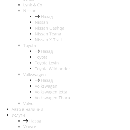
Lynk & Co
Nissan
Назад
Nissan
Nissan Qashqai
Nissan Teana
Nissan X-Trail
Toyota
Назад
Toyota
Toyota Levin
Toyota Wildlander
Volkswagen
Назад
Volkswagen
Volkswagen Jetta
Volkswagen Tharu
Volvo
Авто в наличии
Услуги
Назад
Услуги