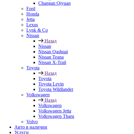
Changan Qiyuan
Ford
Honda
Jetta
Lexus
Lynk & Co
Nissan
Назад
Nissan
Nissan Qashqai
Nissan Teana
Nissan X-Trail
Toyota
Назад
Toyota
Toyota Levin
Toyota Wildlander
Volkswagen
Назад
Volkswagen
Volkswagen Jetta
Volkswagen Tharu
Volvo
Авто в наличии
Услуги