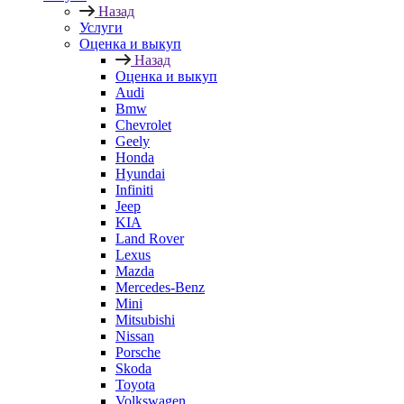
Назад
Услуги
Оценка и выкуп
Назад
Оценка и выкуп
Audi
Bmw
Chevrolet
Geely
Honda
Hyundai
Infiniti
Jeep
KIA
Land Rover
Lexus
Mazda
Mercedes-Benz
Mini
Mitsubishi
Nissan
Porsche
Skoda
Toyota
Volkswagen