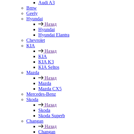
Audi A3
Bmw
Geely
Hyundai
Назад
Hyundai
Hyundai Elantra
Chevrolet
KIA
Назад
KIA
KIA K3
KIA Seltos
Mazda
Назад
Mazda
Mazda CX5
Mercedes-Benz
Skoda
Назад
Skoda
Skoda Superb
Changan
Назад
Changan