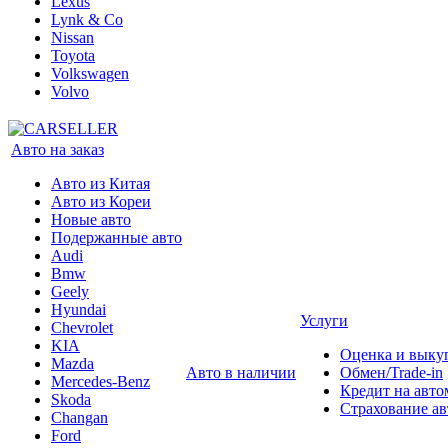
Lexus
Lynk & Co
Nissan
Toyota
Volkswagen
Volvo
Авто на заказ
Авто из Китая
Авто из Кореи
Новые авто
Подержанные авто
Audi
Bmw
Geely
Hyundai
Услуги
Chevrolet
KIA
Оценка и выку
Mazda
Авто в наличии
Обмен/Trade-in
Mercedes-Benz
Кредит на авто
Skoda
Страхование а
Changan
Ford