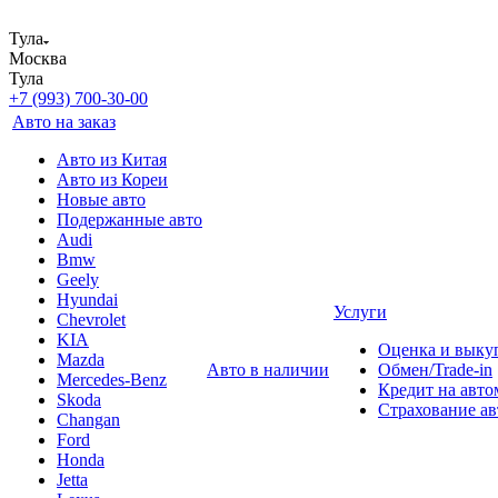
Тула
Москва
Тула
+7 (993) 700-30-00
Авто на заказ
Авто из Китая
Авто из Кореи
Новые авто
Подержанные авто
Audi
Bmw
Geely
Hyundai
Услуги
Chevrolet
KIA
Оценка и выку
Mazda
Авто в наличии
Обмен/Trade-in
Mercedes-Benz
Кредит на авто
Skoda
Страхование а
Changan
Ford
Honda
Jetta