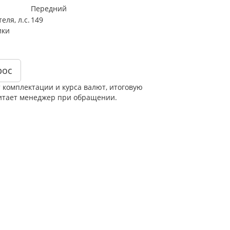
Передний
ля, л.с.
149
ики
рос
т комплектации и курса валют, итоговую
итает менеджер при обращении.