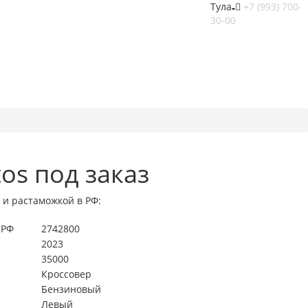
Тула
+7 (993) 700-
30-00
tos под заказ
 и растаможкой в РФ:
 РФ
2742800
2023
35000
Кроссовер
Бензиновый
Левый