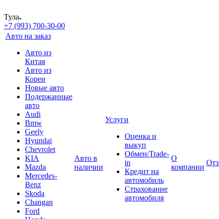
Тула
+7 (993) 700-30-00
Авто на заказ
Авто из
Китая
Авто из
Кореи
Новые авто
Подержанные
авто
Audi
Услуги
Bmw
Geely
Оценка и
Hyundai
выкуп
Chevrolet
Обмен/Trade-
KIA
Авто в
О
in
От
Mazda
наличии
компании
Кредит на
Mercedes-
автомобиль
Benz
Страхование
Skoda
автомобиля
Changan
Ford