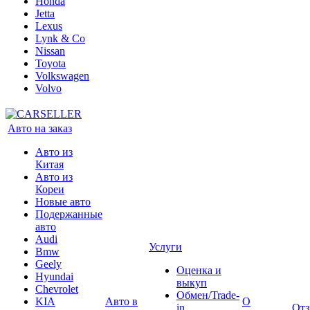
Honda
Jetta
Lexus
Lynk & Co
Nissan
Toyota
Volkswagen
Volvo
Авто на заказ
Авто из
Китая
Авто из
Кореи
Новые авто
Подержанные
авто
Audi
Услуги
Bmw
Geely
Оценка и
Hyundai
выкуп
Chevrolet
Обмен/Trade-
KIA
Авто в
О
in
От