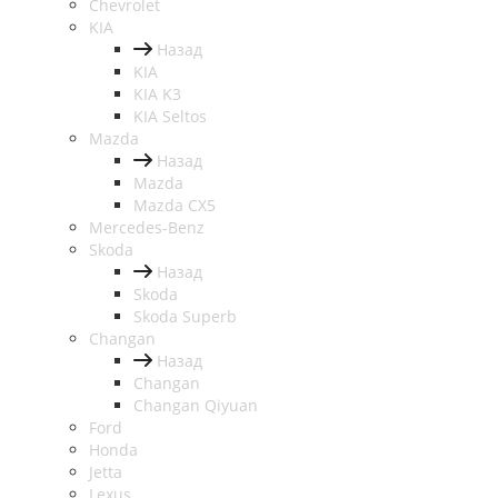
Chevrolet
KIA
Назад
KIA
KIA K3
KIA Seltos
Mazda
Назад
Mazda
Mazda CX5
Mercedes-Benz
Skoda
Назад
Skoda
Skoda Superb
Changan
Назад
Changan
Changan Qiyuan
Ford
Honda
Jetta
Lexus