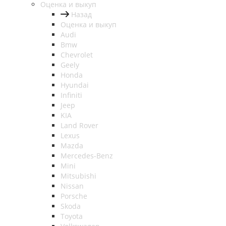
Оценка и выкуп
Назад
Оценка и выкуп
Audi
Bmw
Chevrolet
Geely
Honda
Hyundai
Infiniti
Jeep
KIA
Land Rover
Lexus
Mazda
Mercedes-Benz
Mini
Mitsubishi
Nissan
Porsche
Skoda
Toyota