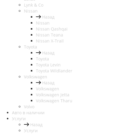
Lynk & Co
Nissan
Назад
Nissan
Nissan Qashqai
Nissan Teana
Nissan X-Trail
Toyota
Назад
Toyota
Toyota Levin
Toyota Wildlander
Volkswagen
Назад
Volkswagen
Volkswagen Jetta
Volkswagen Tharu
Volvo
Авто в наличии
Услуги
Назад
Услуги