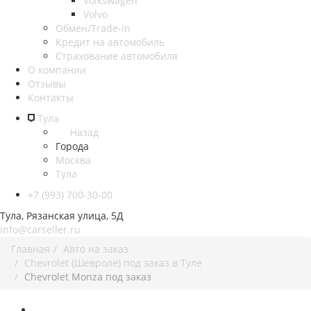
Volkswagen
Volvo
Обмен/Trade-in
Кредит на автомобиль
Страхование автомобиля
О компании
Отзывы
Контакты
Тула
Назад
Города
Москва
Тула
+7 (993) 700-30-00
Тула, Рязанская улица, 5Д
info@carseller.ru
Главная
Авто на заказ
Chevrolet (Шевроле) под заказ в Туле
Chevrolet Monza под заказ