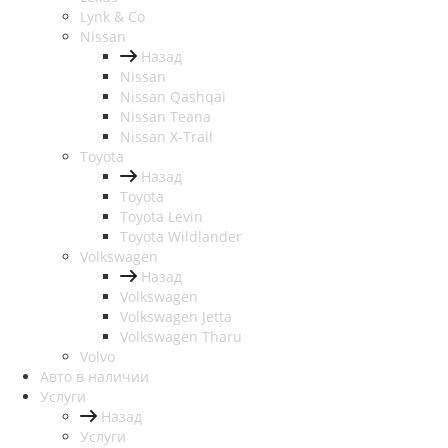
Lynk & Co
Nissan
Назад
Nissan
Nissan Qashqai
Nissan Teana
Nissan X-Trail
Toyota
Назад
Toyota
Toyota Levin
Toyota Wildlander
Volkswagen
Назад
Volkswagen
Volkswagen Jetta
Volkswagen Tharu
Volvo
Авто в наличии
Услуги
Назад
Услуги