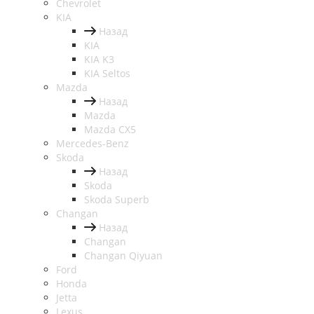
Chevrolet
KIA
Назад
KIA
KIA K3
KIA Seltos
Mazda
Назад
Mazda
Mazda CX5
Mercedes-Benz
Skoda
Назад
Skoda
Skoda Superb
Changan
Назад
Changan
Changan Qiyuan
Ford
Honda
Jetta
Lexus