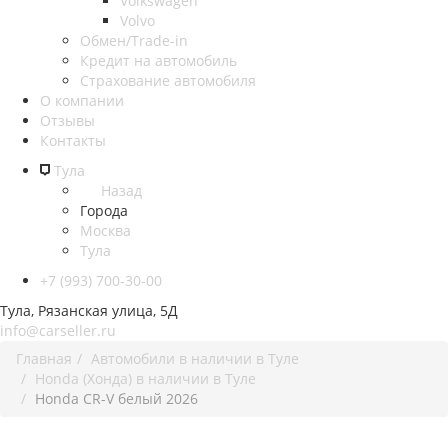
Volkswagen
Volvo
Обмен/Trade-in
Кредит на автомобиль
Страхование автомобиля
О компании
Отзывы
Контакты
Тула
Назад
Города
Москва
Тула
+7 (993) 700-30-00
Тула, Рязанская улица, 5Д
info@carseller.ru
Главная
Автомобили в наличии в Туле
Honda (Хонда) в наличии в Туле
Honda CR-V белый 2026