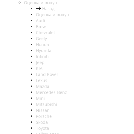
Оценка и выкуп
Назад
Оценка и выкуп
Audi
Bmw
Chevrolet
Geely
Honda
Hyundai
Infiniti
Jeep
KIA
Land Rover
Lexus
Mazda
Mercedes-Benz
Mini
Mitsubishi
Nissan
Porsche
Skoda
Toyota