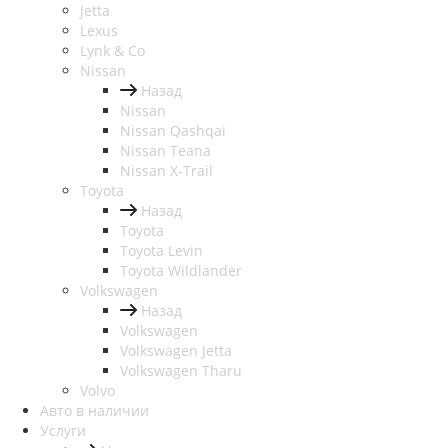
Jetta
Lexus
Lynk & Co
Nissan
Назад
Nissan
Nissan Qashqai
Nissan Teana
Nissan X-Trail
Toyota
Назад
Toyota
Toyota Levin
Toyota Wildlander
Volkswagen
Назад
Volkswagen
Volkswagen Jetta
Volkswagen Tharu
Volvo
Авто в наличии
Услуги