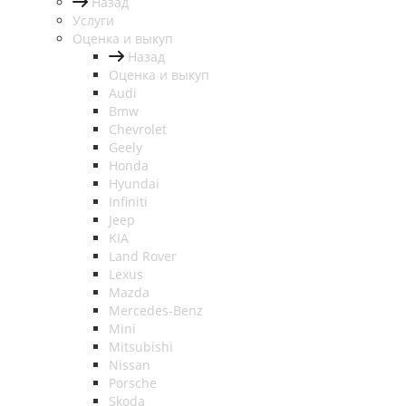
Назад
Услуги
Оценка и выкуп
Назад
Оценка и выкуп
Audi
Bmw
Chevrolet
Geely
Honda
Hyundai
Infiniti
Jeep
KIA
Land Rover
Lexus
Mazda
Mercedes-Benz
Mini
Mitsubishi
Nissan
Porsche
Skoda