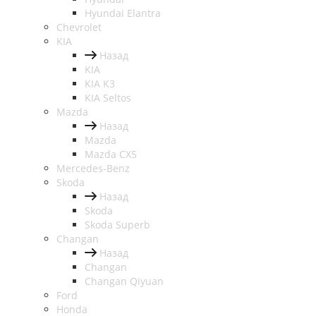
Hyundai Elantra
Chevrolet
KIA
Назад
KIA
KIA K3
KIA Seltos
Mazda
Назад
Mazda
Mazda CX5
Mercedes-Benz
Skoda
Назад
Skoda
Skoda Superb
Changan
Назад
Changan
Changan Qiyuan
Ford
Honda