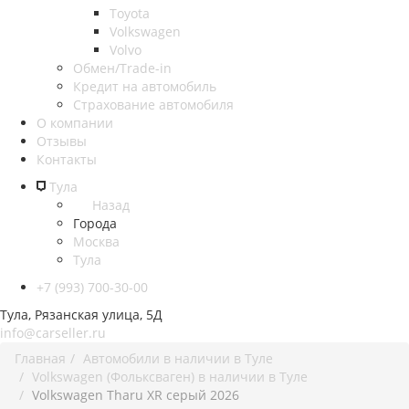
Toyota
Volkswagen
Volvo
Обмен/Trade-in
Кредит на автомобиль
Страхование автомобиля
О компании
Отзывы
Контакты
Тула
Назад
Города
Москва
Тула
+7 (993) 700-30-00
Тула, Рязанская улица, 5Д
info@carseller.ru
Главная
Автомобили в наличии в Туле
Volkswagen (Фольксваген) в наличии в Туле
Volkswagen Tharu XR серый 2026