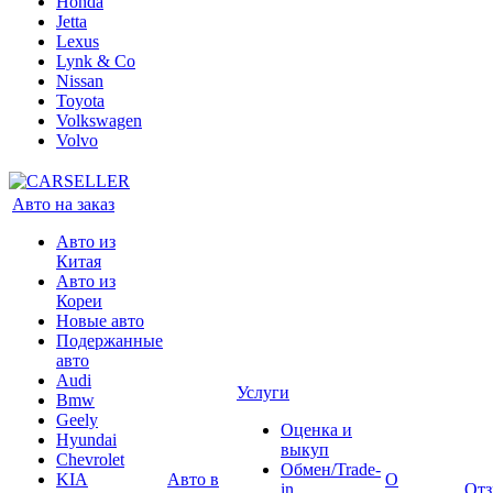
Honda
Jetta
Lexus
Lynk & Co
Nissan
Toyota
Volkswagen
Volvo
Авто на заказ
Авто из
Китая
Авто из
Кореи
Новые авто
Подержанные
авто
Audi
Услуги
Bmw
Geely
Оценка и
Hyundai
выкуп
Chevrolet
Обмен/Trade-
KIA
Авто в
О
in
От