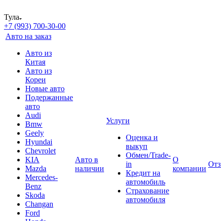
Тула
+7 (993) 700-30-00
Авто на заказ
Авто из
Китая
Авто из
Кореи
Новые авто
Подержанные
авто
Audi
Услуги
Bmw
Geely
Оценка и
Hyundai
выкуп
Chevrolet
Обмен/Trade-
KIA
Авто в
О
in
От
Mazda
наличии
компании
Кредит на
Mercedes-
автомобиль
Benz
Страхование
Skoda
автомобиля
Changan
Ford